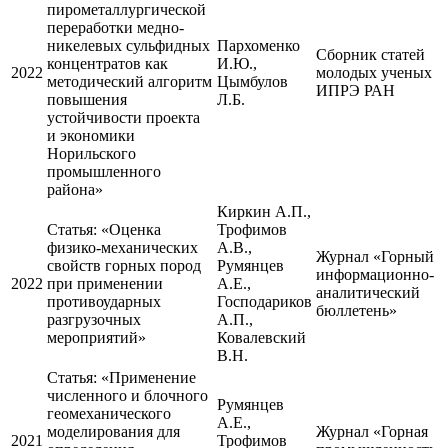
пирометаллургической
переработки медно-
никелевых сульфидных
Пархоменко
Сборник статей
концентратов как
И.Ю.,
2022
молодых ученых
методический алгоритм
Цымбулов
ИПРЭ РАН
повышения
Л.Б.
устойчивости проекта
и экономики
Норильского
промышленного
района»
Киркин А.П.,
Статья:
«Оценка
Трофимов
физико-механических
А.В.,
Журнал «Горный
свойств горных пород
Румянцев
информационно-
2022
при применении
А.Е.,
аналитический
противоударных
Господариков
бюллетень»
разгрузочных
А.П.,
мероприятий»
Ковалевский
В.Н.
Статья:
«Применение
численного и блочного
Румянцев
геомеханического
А.Е.,
моделирования для
Журнал «Горная
2021
Трофимов