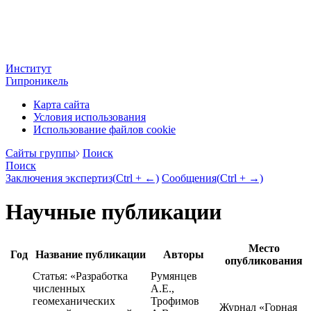
Институт
Гипроникель
Карта сайта
Условия использования
Использование файлов cookie
Cайты группы
Поиск
Поиск
Заключения экспертиз
(
Ctrl
+ ←)
Сообщения
(
Ctrl
+ →)
Научные публикации
Место
Год
Название публикации
Авторы
опубликования
Статья:
«Разработка
Румянцев
численных
А.Е.,
геомеханических
Трофимов
Журнал «Горная