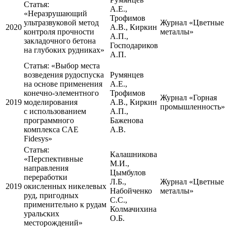
Статья:
А.Е.,
«Неразрушающий
Трофимов
ультразвуковой метод
Журнал «Цветные
2020
А.В., Киркин
контроля прочности
металлы»
А.П.,
закладочного бетона
Господариков
на глубоких рудниках»
А.П.
Статья:
«Выбор места
возведения рудоспуска
Румянцев
на основе применения
А.Е.,
конечно-элементного
Трофимов
Журнал «Горная
2019
моделирования
А.В., Киркин
промышленность»
с использованием
А.П.,
программного
Баженова
комплекса CAE
А.В.
Fidesys»
Статья:
Калашникова
«Перспективные
М.И.,
направления
Цымбулов
переработки
Л.Б.,
Журнал «Цветные
2019
окисленных никелевых
Набойченко
металлы»
руд, пригодных
С.С.,
применительно к рудам
Колмачихина
уральских
О.Б.
месторождений»