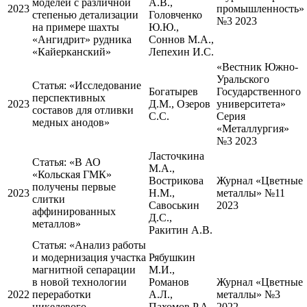
моделей с различной
А.В.,
2023
промышленность»
степенью детализации
Головченко
№3 2023
на примере шахты
Ю.Ю.,
«Ангидрит» рудника
Соннов М.А.,
«Кайерканский»
Лепехин И.С.
«Вестник Южно-
Уральского
Статья:
«Исследование
Богатырев
Государственного
перспективных
2023
Д.М., Озеров
университета»
составов для отливки
С.С.
Серия
медных анодов»
«Металлургия»
№3 2023
Ласточкина
Статья:
«В АО
М.А.,
«Кольская ГМК»
Вострикова
Журнал «Цветные
получены первые
2023
Н.М.,
металлы» №11
слитки
Савоськин
2023
аффинированных
Д.С.,
металлов»
Ракитин А.В.
Статья:
«Анализ работы
и модернизация участка
Рябушкин
магнитной сепарации
М.И.,
в новой технологии
Романов
Журнал «Цветные
2022
переработки
А.Л.,
металлы» №3
никелевого
Пахомов Р.А.,
2022