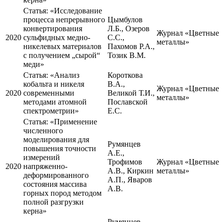
Статья:
«Исследование
процесса непрерывного
Цымбулов
конвертирования
Л.Б., Озеров
Журнал «Цветные
2020
сульфидных медно-
С.С.,
металлы»
никелевых материалов
Пахомов Р.А.,
с получением „сырой“
Тозик В.М.
меди»
Статья:
«Анализ
Короткова
кобальта и никеля
В.А.,
Журнал «Цветные
2020
современными
Великой Т.И.,
металлы»
методами атомной
Пославской
спектрометрии»
Е.С.
Статья:
«Применение
численного
моделирования для
Румянцев
повышения точности
А.Е.,
измерений
Трофимов
Журнал «Цветные
2020
напряженно-
А.В., Киркин
металлы»
деформированного
А.П., Яваров
состояния массива
А.В.
горных пород методом
полной разгрузки
керна»
Румянцев