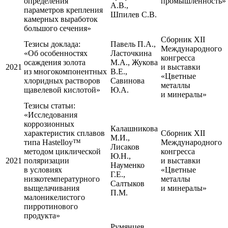
определения
промышленность»
А.В.,
параметров крепления
Шпилев С.В.
камерных выработок
большого сечения»
Сборник XII
Тезисы доклада:
Павель П.А.,
Международного
«Об особенностях
Ласточкина
конгресса
осаждения золота
М.А., Жукова
2021
и выставки
из многокомпонентных
В.Е.,
«Цветные
хлоридных растворов
Савинова
металлы
щавелевой кислотой»
Ю.А.
и минералы»
Тезисы статьи:
«Исследования
коррозионных
Калашникова
характеристик сплавов
Сборник XII
М.И.,
типа Hastelloy™
Международного
Лисаков
методом циклической
конгресса
Ю.Н.,
2021
поляризации
и выставки
Науменко
в условиях
«Цветные
Г.Е.,
низкотемпературного
металлы
Салтыков
выщелачивания
и минералы»
П.М.
малоникелистого
пирротинового
продукта»
Румянцев