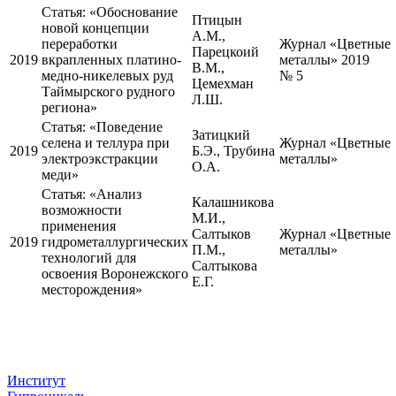
Статья:
«Обоснование
Птицын
новой концепции
А.М.,
переработки
Журнал «Цветные
Парецкоий
2019
вкрапленных платино-
металлы» 2019
В.М.,
медно-никелевых руд
№ 5
Цемехман
Таймырского рудного
Л.Ш.
региона»
Статья:
«Поведение
Затицкий
селена и теллура при
Журнал «Цветные
2019
Б.Э., Трубина
электроэкстракции
металлы»
О.А.
меди»
Статья:
«Анализ
Калашникова
возможности
М.И.,
применения
Салтыков
Журнал «Цветные
2019
гидрометаллургических
П.М.,
металлы»
технологий для
Салтыкова
освоения Воронежского
Е.Г.
месторождения»
Институт