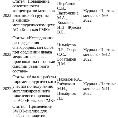
Статья
«Повышение
Щербаков
селективности
С.В.,
концентратов металлов
Журнал «Цветные
Ласточкина
2022
платиновой группы
металлы» №9
М.А.,
в химико-
2022
Хомякова
металлургическом цехе
И.Н., Жукова
АО «Кольская ГМК»
В.Е.
Статья:
«Исследование
распределения
Цымбулов
благородных металлов
Л.Б., Озеров
Журнал «Цветные
при обеднении шлака
2022
С.С.,
металлы» №12
медно-никелевого
Богатырев
2022
производства газовыми
Д.М.
смесями различного
состава»
Статья:
«Анализ работы
Пахомов Р.А.,
пирометаллургического
Рябушкин
Журнал «Цветные
участка по получению
2022
М.И.,
металлы» №11
металлизированного
Цымбулов
2022
никелевого порошка
Л.Б.
на АО «Кольская ГМК»
Статья:
«Применение
SWOT-анализа для
выбора вариантов