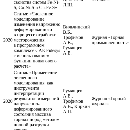
свойства систем Fe-Ni-
Л.Ш.
S, Cu-Ni-S и Cu-Fe-S»
Статья:
«Численное
моделирование
изменения напряженно-
Вильчинский
деформированного
В.Б.,
в процессе отработки
Трофимов
Журнал «Горная
2020
месторождения
А.В.,
промышленность»
в программном
Румянцев
комплексе CAE Fidesys
А.Е.
с использованием
функции пошагового
расчета»
Статья:
«Применение
численного
моделирования, как
инструмента
Румянцев
интерпретации
А.Е.,
результатов измерений
Журнал «Горный
2020
Трофимов
напряженно-
журнал»
А.В., Киркин
деформированного
А.П.
состояния массива
горных пород методом
полной разгрузки
керна»