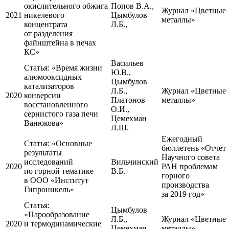
окислительного обжига
Попов В.А.,
Журнал «Цветные
2021
никелевого
Цымбулов
металлы»
концентрата
Л.Б.,
от разделения
файнштейна в печах
КС»
Васильев
Статья:
«Время жизни
Ю.В.,
алюмооксидных
Цымбулов
катализаторов
Л.Б.,
Журнал «Цветные
2020
конверсии
Платонов
металлы»
восстановленного
О.И.,
сернистого газа печи
Цемехман
Ванюкова»
Л.Ш.
Ежегодный
Статья:
«Основные
бюллетень «Отчет
результаты
Научного совета
исследований
Вильчинский
2020
РАН проблемам
по горной тематике
В.Б.
горного
в ООО «Институт
производства
Гипроникель»
за 2019 год»
Статья:
Цымбулов
«Парообразование
Л.Б.,
Журнал «Цветные
2020
и термодинамические
Цемехман
металлы»