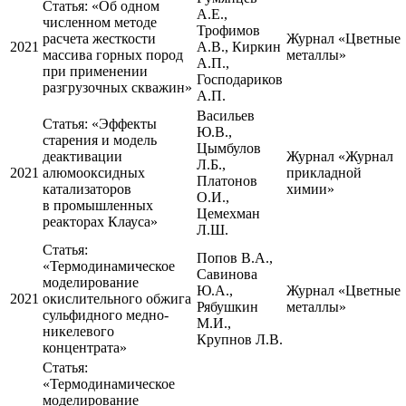
Статья:
«Об одном
А.Е.,
численном методе
Трофимов
расчета жесткости
Журнал «Цветные
2021
А.В., Киркин
массива горных пород
металлы»
А.П.,
при применении
Господариков
разгрузочных скважин»
А.П.
Васильев
Статья:
«Эффекты
Ю.В.,
старения и модель
Цымбулов
деактивации
Журнал «Журнал
Л.Б.,
2021
алюмооксидных
прикладной
Платонов
катализаторов
химии»
О.И.,
в промышленных
Цемехман
реакторах Клауса»
Л.Ш.
Статья:
Попов В.А.,
«Термодинамическое
Савинова
моделирование
Ю.А.,
Журнал «Цветные
2021
окислительного обжига
Рябушкин
металлы»
сульфидного медно-
М.И.,
никелевого
Крупнов Л.В.
концентрата»
Статья:
«Термодинамическое
моделирование