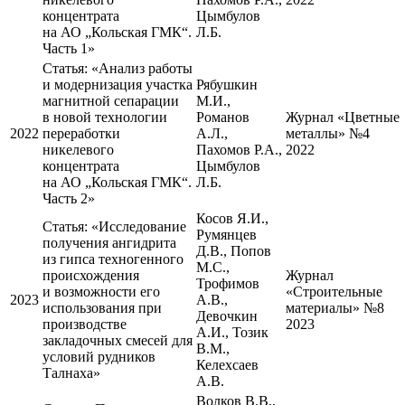
концентрата
Цымбулов
на АО „Кольская ГМК“.
Л.Б.
Часть 1»
Статья:
«Анализ работы
и модернизация участка
Рябушкин
магнитной сепарации
М.И.,
в новой технологии
Романов
Журнал «Цветные
2022
переработки
А.Л.,
металлы» №4
никелевого
Пахомов Р.А.,
2022
концентрата
Цымбулов
на АО „Кольская ГМК“.
Л.Б.
Часть 2»
Косов Я.И.,
Статья:
«Исследование
Румянцев
получения ангидрита
Д.В., Попов
из гипса техногенного
М.С.,
происхождения
Журнал
Трофимов
и возможности его
«Строительные
2023
А.В.,
использования при
материалы» №8
Девочкин
производстве
2023
А.И., Тозик
закладочных смесей для
В.М.,
условий рудников
Келехсаев
Талнаха»
А.В.
Волков В.В.,